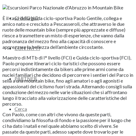
CHI SONO
È il caso della guida ciclo-sportiva Paolo Gentile, collega e
amico nato e cresciuto a Pescasseroli, che attraverso le due
ruote delle mountain bike (sempre più apprezzate e diffuse)
riesce a trasmettere un misto di esperienze, che vanno dalla
padronanza del mezzo fino alla capacità di conoscere e
apprezzare la bellezza dell’ambiente circostante.
CONTATTI
Maestro di MTb di I° livello (FCI) e Guida ciclo-sportiva (FCI),
Paolo propone itinerari ciclo-turistici che possono essere
percorsi indistintamente da bikers alle prime armi come da
nuclei familiari che decidono di percorrere i sentieri del Parco in
PARTNER
sella a una mountain bike, fino agli amatori o agli agonisti e
appassionati del ciclismo fuori strada. Alternando consigli sulla
conduzione del mezzo nelle varie situazioni che si affrontano
lungo il tracciato alla valorizzazione delle caratteristiche del
percorso.
Cerca
Con Paolo, come con altri che vivono da queste parti,
condividiamo la filosofia di fondo e la passione per il luogo che
ci ha dato i natali e nel quale abbiamo scelto di vivere. Se
passate da queste parti, adesso sapete dove trovarlo per le