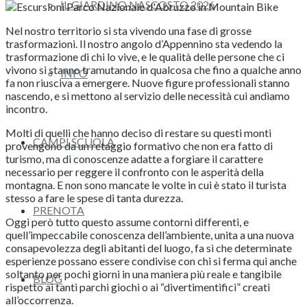
IL GIARDINO NASCOSTO 2026
Nel nostro territorio si sta vivendo una fase di grosse
trasformazioni. Il nostro angolo d’Appennino sta vedendo la
trasformazione di chi lo vive, e le qualità delle persone che ci
vivono si stanno tramutando in qualcosa che fino a qualche anno
INFO
fa non riusciva a emergere. Nuove figure professionali stanno
nascendo, e si mettono al servizio delle necessità cui andiamo
incontro.
Molti di quelli che hanno deciso di restare su questi monti
CAMPI SCUOLA
provengono da un retaggio formativo che non era fatto di
turismo, ma di conoscenze adatte a forgiare il carattere
necessario per reggere il confronto con le asperità della
montagna. E non sono mancate le volte in cui è stato il turista
stesso a fare le spese di tanta durezza.
PRENOTA
Oggi però tutto questo assume contorni differenti, e
quell’impeccabile conoscenza dell’ambiente, unita a una nuova
consapevolezza degli abitanti del luogo, fa sì che determinate
esperienze possano essere condivise con chi si ferma qui anche
soltanto per pochi giorni in una maniera più reale e tangibile
BLOG
rispetto ai tanti parchi giochi o ai “divertimentifici” creati
all’occorrenza.