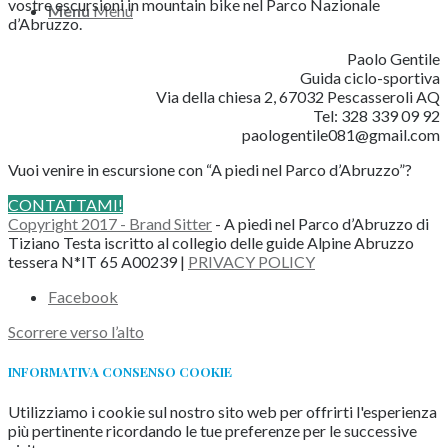
vostre escursioni in mountain bike nel Parco Nazionale
Menu
Menu
d’Abruzzo.
Paolo Gentile
Guida ciclo-sportiva
Via della chiesa 2, 67032 Pescasseroli AQ
Tel: 328 339 09 92
paologentile081@gmail.com
Vuoi venire in escursione con “A piedi nel Parco d’Abruzzo”?
CONTATTAMI!
Copyright 2017 - Brand Sitter
- A piedi nel Parco d’Abruzzo di
Tiziano Testa iscritto al collegio delle guide Alpine Abruzzo
tessera N*IT 65 A00239 |
PRIVACY POLICY
Facebook
Scorrere verso l’alto
INFORMATIVA CONSENSO COOKIE
Utilizziamo i cookie sul nostro sito web per offrirti l'esperienza
più pertinente ricordando le tue preferenze per le successive