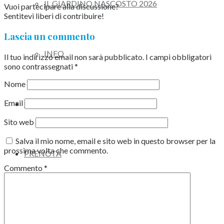
IL GIARDINO NASCOSTO 2026
Vuoi partecipare alla discussione?
Sentitevi liberi di contribuire!
Lascia un commento
INFO
Il tuo indirizzo email non sarà pubblicato.
I campi obbligatori
sono contrassegnati
*
Nome
Email
CAMPI SCUOLA
Sito web
Salva il mio nome, email e sito web in questo browser per la
prossima volta che commento.
PRENOTA
Commento
*
BLOG