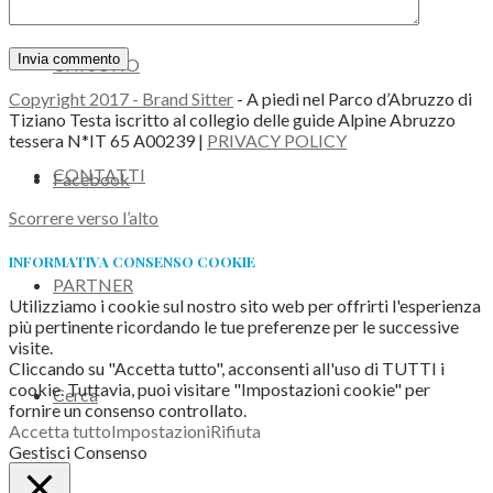
CHI SONO
Copyright 2017 - Brand Sitter
- A piedi nel Parco d’Abruzzo di
Tiziano Testa iscritto al collegio delle guide Alpine Abruzzo
tessera N*IT 65 A00239 |
PRIVACY POLICY
CONTATTI
Facebook
Scorrere verso l’alto
INFORMATIVA CONSENSO COOKIE
PARTNER
Utilizziamo i cookie sul nostro sito web per offrirti l'esperienza
più pertinente ricordando le tue preferenze per le successive
visite.
Cliccando su "Accetta tutto", acconsenti all'uso di TUTTI i
cookie. Tuttavia, puoi visitare "Impostazioni cookie" per
Cerca
fornire un consenso controllato.
Accetta tutto
Impostazioni
Rifiuta
Gestisci Consenso